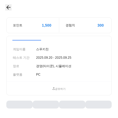
1,500
300
포인트
경험치
게임이름
스푸키친
테스트 기간
2025.09.20 - 2025.09.25
장르
경영(타이쿤), 시뮬레이션
플랫폼
PC
공유하기