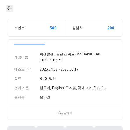
500
200
포인트
경험치
픽셀클랜 : 던전 스쿼드 (for Global User :
게임이름
EN/JA/CN/ES)
테스트 기간
2026.04.17 - 2026.05.17
장르
RPG, 액션
언어 지원
한국어, English, 日本語, 简体中文, Español
플랫폼
모바일
공유하기