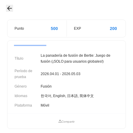
500
200
Punto
EXP
La panadería de fusión de Bertie: Juego de
Título
fusión (¡SOLO para usuarios globales!)
Período de
2026.04.01 - 2026.05.03
prueba
Género
Fusión
Idiomas
한국어, English, 日本語, 简体中文
Plataforma
Móvil
Compartir