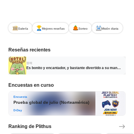
Galería
Mejores reseñas
Sorteo
Misión diaria
플리더스(Plithus) | 게임 테스트 & CBT 플랫폼
Reseñas recientes
원해
Es bonito y encantador, y bastante divertido a su manera.
Encuestas en curso
Encuesta
Prueba global de julio (Norteamérica)
D-Day
Ranking de Plithus