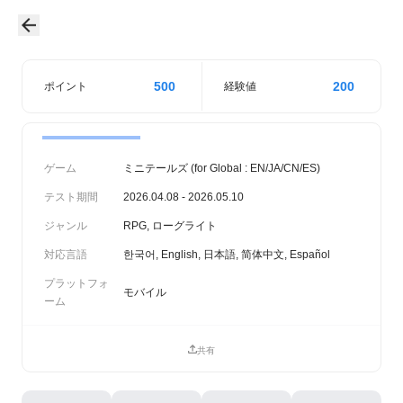
500
200
ポイント
経験値
ゲーム
ミニテールズ (for Global : EN/JA/CN/ES)
テスト期間
2026.04.08 - 2026.05.10
ジャンル
RPG, ローグライト
対応言語
한국어, English, 日本語, 简体中文, Español
プラットフォ
モバイル
ーム
共有