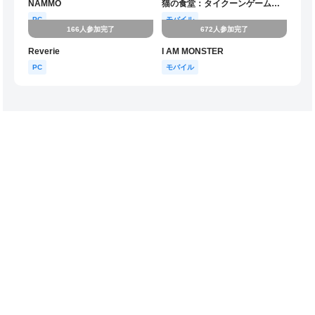
NAMMO
猫の食堂：タイクーンゲーム（for Global User）
PC
モバイル
166人参加完了
672人参加完了
Reverie
I AM MONSTER
PC
モバイル