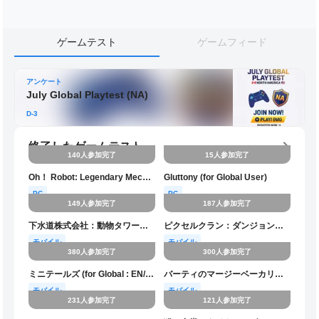
ゲームテスト
ゲームフィード
アンケート
July Global Playtest (NA)
D-3
終了したゲームテスト
140人参加完了
15人参加完了
Oh！ Robot: Legendary Mechanic (for Global Testers)
Gluttony (for Global User)
PC
PC
149人参加完了
187人参加完了
下水道株式会社：動物タワーディフェンス (for Global User : EN/JA/CN)
ピクセルクラン：ダンジョンスクワッド
モバイル
モバイル
380人参加完了
300人参加完了
ミニテールズ (for Global : EN/JA/CN/ES)
バーティのマージーベーカリー：マージゲーム（for Global User ONLY!!）
モバイル
モバイル
231人参加完了
121人参加完了