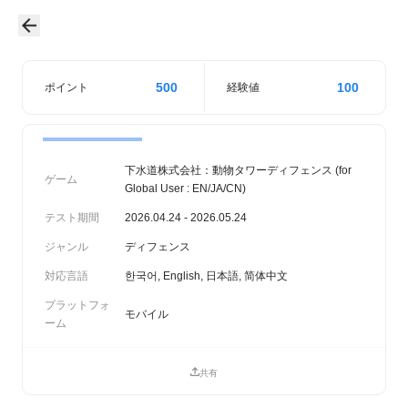
500
100
ポイント
経験値
下水道株式会社：動物タワーディフェンス (for
ゲーム
Global User : EN/JA/CN)
テスト期間
2026.04.24 - 2026.05.24
ジャンル
ディフェンス
対応言語
한국어, English, 日本語, 简体中文
プラットフォ
モバイル
ーム
共有