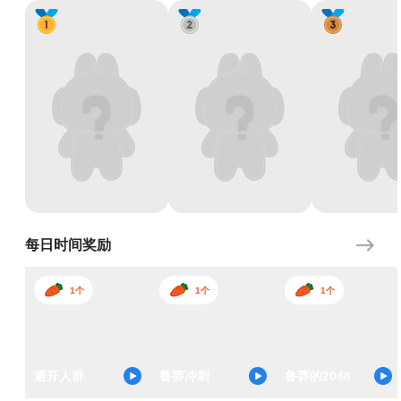
每日时间奖励
1个
1个
1个
避开人群
鲁莽冲刺
鲁莽的2048