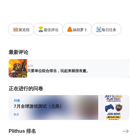
展览馆
最佳评论
抽胡萝卜
每日任务
플리더스(Plithus) | 게임 테스트 & CBT 플랫폼
最新评论
설해
只要单位组合得当，玩起来就很有趣。
正在进行的问卷
问卷
7月全球游戏测试（北美）
D-2
Plithus 排名